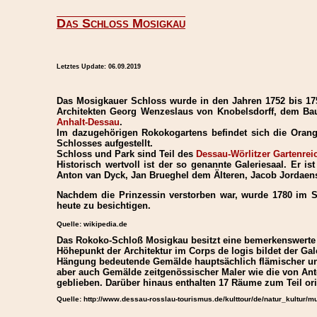
Das Schloss Mosigkau
Letztes Update:
06.09.2019
Das Mosigkauer Schloss wurde in den Jahren 1752 bis 175
Architekten Georg Wenzeslaus von Knobelsdorff, dem Bau
Anhalt-Dessau
.
Im dazugehörigen Rokokogartens befindet sich die Orang
Schlosses aufgestellt.
Schloss und Park sind Teil des
Dessau-Wörlitzer Gartenrei
Historisch wertvoll ist der so genannte Galeriesaal. Er 
Anton van Dyck, Jan Brueghel dem Älteren, Jacob Jordaens,
Nachdem die Prinzessin verstorben war, wurde 1780 im Sch
heute zu besichtigen.
Quelle: wikipedia.de
Das Rokoko-Schloß Mosigkau besitzt eine bemerkenswert
Höhepunkt der Architektur im Corps de logis bildet der Gale
Hängung bedeutende Gemälde hauptsächlich flämischer und
aber auch Gemälde zeitgenössischer Maler wie die von Ant
geblieben. Darüber hinaus enthalten 17 Räume zum Teil or
Quelle: http://www.dessau-rosslau-tourismus.de/kulttour/de/natur_kultu