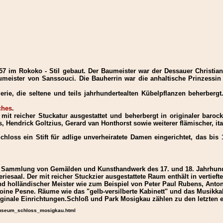
7 im Rokoko - Stil gebaut. Der Baumeister war der Dessauer Christi
meister von Sanssouci. Die Bauherrin war die anhaltische Prinzessin
erie, die seltene und teils jahrhundertealten Kübelpflanzen beherbe
ches
.
ist mit reicher Stuckatur ausgestattet und beherbergt in originaler b
 Hendrick Goltzius, Gerard van Honthorst sowie weiterer flämischer, ita
loss ein Stift für adlige unverheiratete Damen eingerichtet, das bis 1
e Sammlung von Gemälden und Kunsthandwerk des 17. und 18. Jahrhund
riesaal. Der mit reicher Stuckzier ausgestattete Raum enthält in vertieft
 holländischer Meister wie zum Beispiel von Peter Paul Rubens, Anto
oine Pesne. Räume wie das "gelb-versilberte Kabinett" und das Musikkab
iginale Einrichtungen.Schloß und Park Mosigkau zählen zu den letzten
r/museum_schloss_mosigkau.html