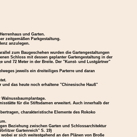
 Herrenhaus und Garten.
iner zeitgemäßen Parkgestaltung.
idenz anzulegen.
arallel zum Baugeschehen wurden die Gartengestaltungen
enen Schloss mit dessen geplanter Gartengestaltung in der
nd 72 Meter in der Breite. Der "Kunst- und Lustgärtner"
weges jeweils ein dreiteiliges Parterre und daran
tet.
ter und das heute noch erhaltene "Chinesische Hauß"
er Walnussbaumplantage.
stätte für die Stiftsdamen erweitert. Auch innerhalb der
übertragen, charakteristische Elemente des Rokoko
 um.
r engen Beziehung zwischen Garten und Schlossarchitektur
örlitzer Gartenreich" S. 19)
s, wobei er sich weitestgehend an den Plänen von Broße