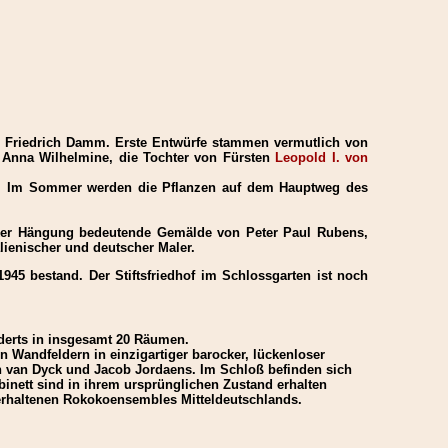
an Friedrich Damm. Erste Entwürfe stammen vermutlich von
 Anna Wilhelmine, die Tochter von Fürsten
Leopold I. von
rgt. Im Sommer werden die Pflanzen auf dem Hauptweg des
arocker Hängung bedeutende Gemälde von Peter Paul Rubens,
lienischer und deutscher Maler.
945 bestand. Der Stiftsfriedhof im Schlossgarten ist noch
erts in insgesamt 20 Räumen.
en Wandfeldern in einzigartiger barocker, lückenloser
n van Dyck und Jacob Jordaens. Im Schloß befinden sich
inett sind in ihrem ursprünglichen Zustand erhalten
 erhaltenen Rokokoensembles Mitteldeutschlands.