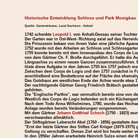
Historische Entwicklung Schloss und Park Mosigkau
Quelle: Gartenträume, Land Sachsen - Anhalt
1742 schenkte
Leopold I
. von Anhalt-Dessau seiner Tochte
Der Garten war in Ost-West- Richtung axial auf das Herren
Die Prinzessin bekam von ihrem Vater eine jährliche Apanag
1752 wurde mit den Arbeiten an Schloss und Schlossgarte
1755 konnte bereits mit dem Innenausbau des Corps de Lo
von dem Gärtner Ch. F. Broße durchgeführt. Er hatte die 
Längsachse zu einem neuen Ganzen zusammenzuführen. Ersc
löste diese Aufgabe in den Jahren 1755 bis 1757 jedoch mei
Zwischen dem Corps de Logis und den 1757 zunächst in Fach
anschließend eine Boskettzone auf der Fläche des ehemal
Das Gutshaus am westlichen Ende der Achse wurde etwa 177
Der nachfolgende Gärtner Georg Friedrich Brätsch gestalte
gehörten.
Die "Englische Parthie", war vermutlich bereits eine von d
Westlich des Corps de Logis befanden sich ein Küchengart
Nach dem Tode Anna Wilhelmines, 1780, wurde das Hochadlig
Anlage wurden bereits Veränderungen vorgenommen.
Mit dem Gärtner
Johann Gottfried Schoch
(1750 - 1823) wu
verschwanden allmählich.
Der Stiftsgärtner Leberecht Abel (1760 - 1856) gestaltete 
"Erst der letzte Gärtner des Stiftes Carl Krüger (1879-197
Geltung zu verschaffen. Dieses Ziel wird bis heute weiter v
In den 1950er Jahren erarbeitete Heinrich Sulze einen der