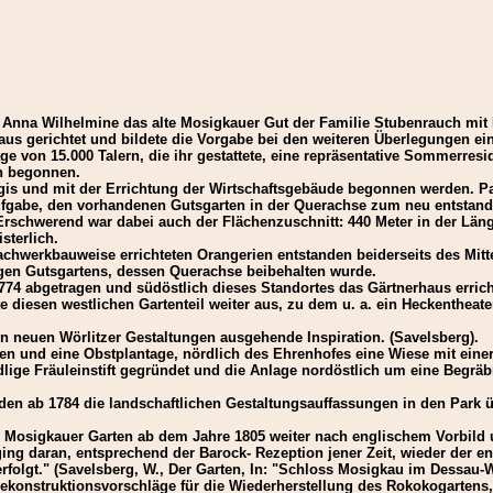
r Anna Wilhelmine das alte Mosigkauer Gut der Familie Stubenrauch mit
haus gerichtet und bildete die Vorgabe bei den weiteren Überlegungen e
e von 15.000 Talern, die ihr gestattete, eine repräsentative Sommerres
n begonnen.
gis und mit der Errichtung der Wirtschaftsgebäude begonnen werden. P
Aufgabe, den vorhandenen Gutsgarten in der Querachse zum neu entstand
hwerend war dabei auch der Flächenzuschnitt: 440 Meter in der Länge u
sterlich.
werkbauweise errichteten Orangerien entstanden beiderseits des Mittel
igen Gutsgartens, dessen Querachse beibehalten wurde.
4 abgetragen und südöstlich dieses Standortes das Gärtnerhaus errich
te diesen westlichen Gartenteil weiter aus, zu dem u. a. ein Heckenthea
en neuen Wörlitzer Gestaltungen ausgehende Inspiration. (Savelsberg).
en und eine Obstplantage, nördlich des Ehrenhofes eine Wiese mit ein
e Fräuleinstift gegründet und die Anlage nordöstlich um eine Begräbnis
rden ab 1784 die landschaftlichen Gestaltungsauffassungen in den Park 
den Mosigkauer Garten ab dem Jahre 1805 weiter nach englischem Vorbild
5) ging daran, entsprechend der Barock- Rezeption jener Zeit, wieder de
erfolgt." (Savelsberg, W., Der Garten, In: "Schloss Mosigkau im Dessau-W
 Rekonstruktionsvorschläge für die Wiederherstellung des Rokokogarten