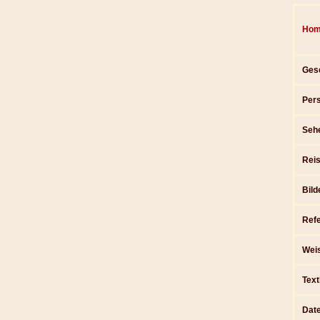
Hom
Gesc
Pers
Seh
Reis
Bild
Ref
Wei
Text
Dat