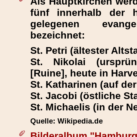
Als
Hauptkirchen
werde
fünf innerhalb der h
gelegenen evangel
bezeichnet:
St. Petri (ältester Alts
St. Nikolai (ursprün
[Ruine], heute in Harv
St. Katharinen (auf de
St. Jacobi (östliche S
St. Michaelis (in der N
Quelle: Wikipedia.de
Bilderalbum "Hamburg