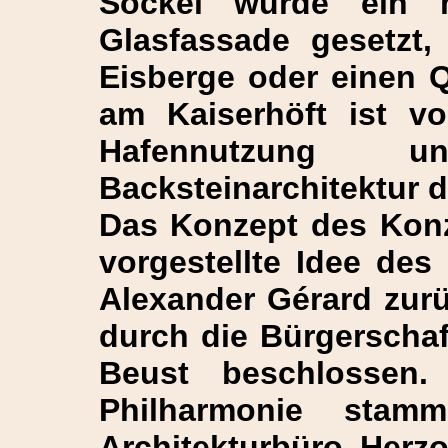
Sockel wurde ein 
Glasfassade gesetzt,
Eisberge oder einen Qu
am Kaiserhöft ist vo
Hafennutzung u
Backsteinarchitektur d
Das Konzept des Konz
vorgestellte Idee des
Alexander Gérard zur
durch die Bürgerschaf
Beust beschlossen
Philharmonie stam
Architekturbüro Herz