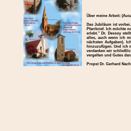
Über meine Arbeit: (Aus
Das Jubiläum ist vorbei
Pfarrbrief. Ich möchte 
erlebt." Dr. Dessoy ste
alles, auch wenn ich m
nächsten Aufgaben). Ic
hinzuzufügen. Und ich 
verdanken wir schließli
vergelten und Gutes dara
Propst Dr. Gerhard Nach