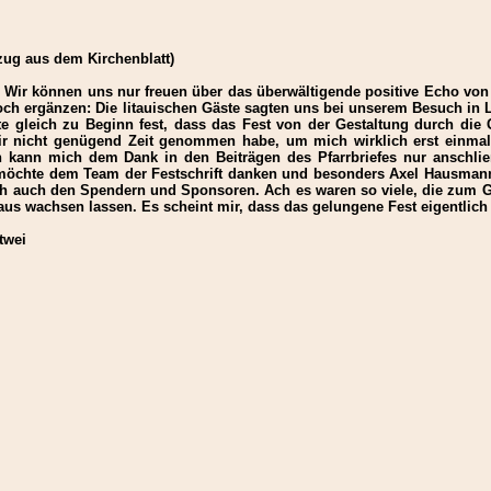
zug aus dem Kirchenblatt)
. Wir können uns nur freuen über das überwältigende positive Echo von
noch ergänzen: Die litauischen Gäste sagten uns bei unserem Besuch in 
llte gleich zu Beginn fest, dass das Fest von der Gestaltung durch die
ir nicht genügend Zeit genommen habe, um mich wirklich erst einmal 
h kann mich dem Dank in den Beiträgen des Pfarrbriefes nur anschli
möchte dem Team der Festschrift danken und besonders Axel Hausmann e
ch auch den Spendern und Sponsoren. Ach es waren so viele, die zum G
us wachsen lassen. Es scheint mir, dass das gelungene Fest eigentlich de
twei