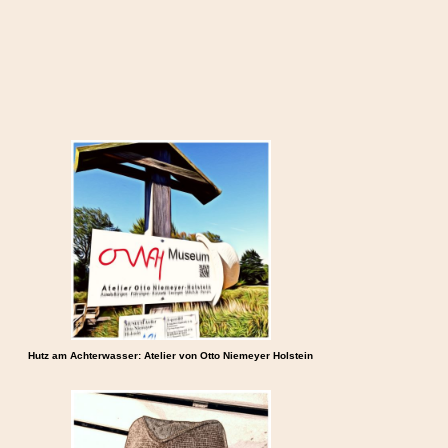
Hutz am Achterwasser: Atelier von Otto Niemeyer Holstein